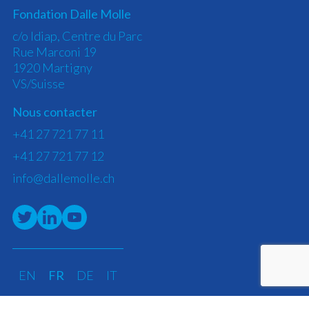
Fondation Dalle Molle
c/o Idiap, Centre du Parc
Rue Marconi 19
1920 Martigny
VS/Suisse
Nous contacter
+41 27 721 77 11
+41 27 721 77 12
info@dallemolle.ch
EN
FR
DE
IT