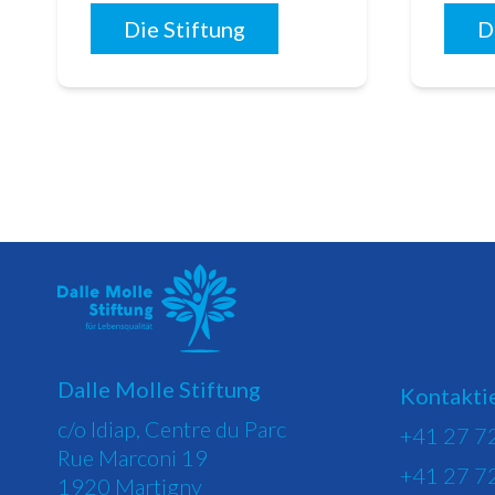
Die Stiftung
D
Dalle Molle Stiftung
Kontaktie
c/o Idiap, Centre du Parc
+41 27 7
Rue Marconi 19
+41 27 7
1920 Martigny